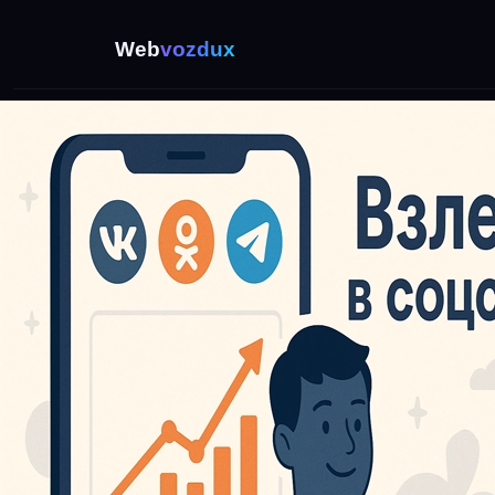
Web
vozdux