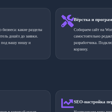
Вёрстка и програ
 бизнеса: какие разделы
Собираем сайт на Wor
ель дошёл до заявки.
самостоятельно редак
а под вашу нишу и
разработчика. Подклю
корзину.
SEO-настройка пе
аров в готовый макет.
Настраиваем мета-тег