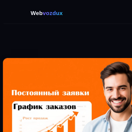
Web
vozdux