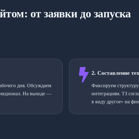
йтом: от заявки до запуска
2. Составление те
рабочего дня. Обсуждаем
Фиксируем структуру 
ункционал. На выходе —
интеграциям. ТЗ согл
в виду другое» на фин