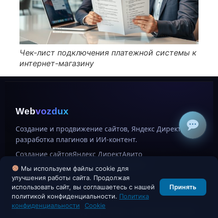
Чек-лист подключения платежной системы к
интернет-магазину
Web
vozdux
Создание и продвижение сайтов, Яндекс Директ,
разработка плагинов и ИИ-контент.
Создание сайтов
Яндекс Директ
Авито
AI Content Generator
Цены
Магазин
Блог
Мы используем файлы cookie для
+7 918 664-76-04
улучшения работы сайта. Продолжая
info@webvozdux.ru
использовать сайт, вы соглашаетесь с нашей
Принять
политикой конфиденциальности.
Политика
Webvozdux © 2026
конфиденциальности
Cookie
ИП Петров Александр Сергеевич, ИНН 231513717424