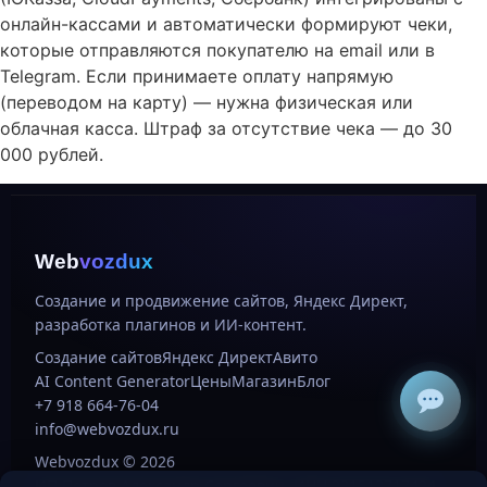
онлайн-кассами и автоматически формируют чеки,
которые отправляются покупателю на email или в
Telegram. Если принимаете оплату напрямую
(переводом на карту) — нужна физическая или
облачная касса. Штраф за отсутствие чека — до 30
000 рублей.
Web
vozdux
Создание и продвижение сайтов, Яндекс Директ,
разработка плагинов и ИИ-контент.
Создание сайтов
Яндекс Директ
Авито
AI Content Generator
Цены
Магазин
Блог
+7 918 664-76-04
info@webvozdux.ru
Webvozdux © 2026
ИП Петров Александр Сергеевич, ИНН 231513717424