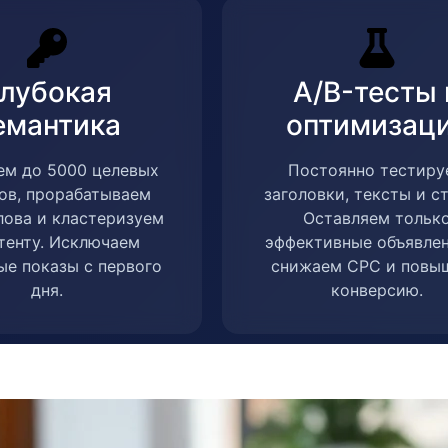
лубокая
A/B-тесты 
емантика
оптимизац
ем до 5000 целевых
Постоянно тестиру
ов, прорабатываем
заголовки, тексты и с
лова и кластеризуем
Оставляем тольк
тенту. Исключаем
эффективные объявле
ые показы с первого
снижаем CPC и повы
дня.
конверсию.