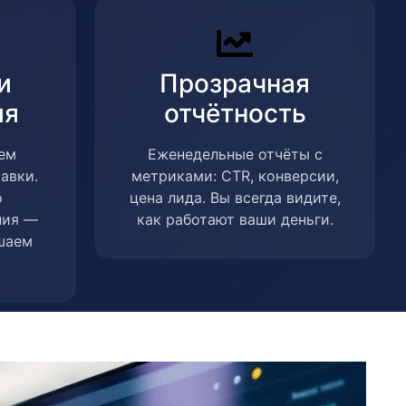
и
Прозрачная
ия
отчётность
ем
Еженедельные отчёты с
тавки.
метриками: CTR, конверсии,
о
цена лида. Вы всегда видите,
ния —
как работают ваши деньги.
шаем