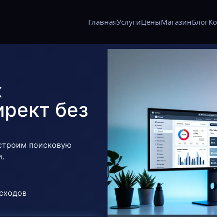
Главная
Услуги
Цены
Магазин
Блог
Ко
х
ирект без
астроим поисковую
и.
асходов