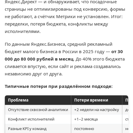
Яндекс.Директ — и обнаруживает, что посадочные
страницы не оптимизированы под конверсию, формы
не работают, а счётчик Метрики не установлен. Итог:
переделки, потеря бюджета, конфликты между
исполнителями.
По данным Яндекс.Бизнеса, средний рекламный
бюджет малого бизнеса в России в 2025 году —
от 30
000 до 80 000 рублей в месяц
. До 40% этого бюджета
сливается впустую, если сайт и реклама создавались
независимо друг от друга.
Типичные потери при разделённом подходе:
Проблема
Потери времени
Пот
Отсутствие сквозной аналитики
+2 недели на настройку
до 
Конфликт исполнителей
+1–2 месяца
сто
Разные KPI у команд
постоянно
нет