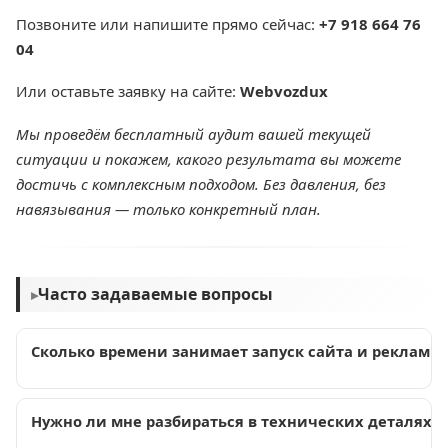
Позвоните или напишите прямо сейчас:
+7 918 664 76
04
Или оставьте заявку на сайте:
Webvozdux
Мы проведём бесплатный аудит вашей текущей
ситуации и покажем, какого результата вы можете
достичь с комплексным подходом. Без давления, без
навязывания — только конкретный план.
Часто задаваемые вопросы
▸
Сколько времени занимает запуск сайта и рекламы
При комплексном подходе у одного подрядчика весь
Нужно ли мне разбираться в технических деталях,
цикл занимает 14–21 день против 6–10 недель при
раздельном найме. Параллельная работа над