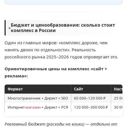
Бюджет и ценообразование: сколько стоит
▸
комплекс в России
Один из главных мифов: «комплекс дороже, чем
нанять двоих по отдельности». Реальность
российского рынка 2025–2026 годов опровергает это.
Ориентировочные цены на комплекс «сайт +
реклама»:
Формат
Сайт
Настр
Многостраничник + Директ + SEO
60 000–120 000 ₽
25 000
Интернет-
магазин
+ Директ + РСЯ
120 000–300 000 ₽
30 000
Рекламный бюджет (расходы на клики) — отдельно от