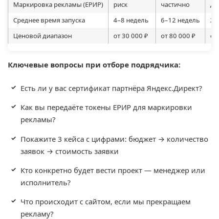
Маркировка рекламы (ЕРИР)
риск
частично
да
Среднее время запуска
4–8 недель
6–12 недель
2–
Ценовой диапазон
от 30 000 ₽
от 80 000 ₽
от
Ключевые вопросы при отборе подрядчика:
Есть ли у вас сертификат партнёра Яндекс.Директ?
Как вы передаёте токены ЕРИР для маркировки
рекламы?
Покажите 3 кейса с цифрами: бюджет → количество
заявок → стоимость заявки
Кто конкретно будет вести проект — менеджер или
исполнитель?
Что происходит с сайтом, если мы прекращаем
рекламу?