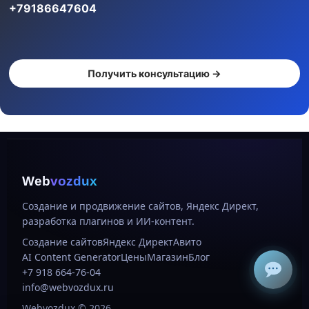
+79186647604
Получить консультацию →
Web
vozdux
Создание и продвижение сайтов, Яндекс Директ,
разработка плагинов и ИИ-контент.
Создание сайтов
Яндекс Директ
Авито
AI Content Generator
Цены
Магазин
Блог
+7 918 664-76-04
info@webvozdux.ru
Webvozdux © 2026